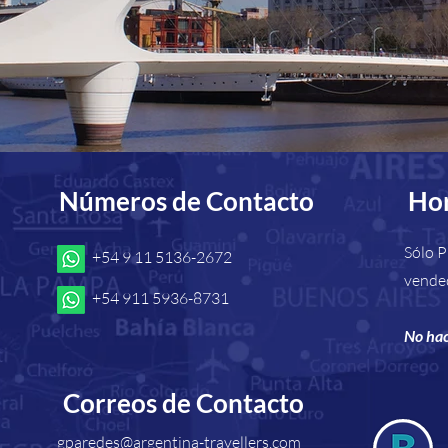
​Números de Contacto
Hor
Sólo P
+54 9 11 5136-2672
vende
+54 911 5936-8731
No hac
Correos de Contacto
gparedes@argentina-travellers.com