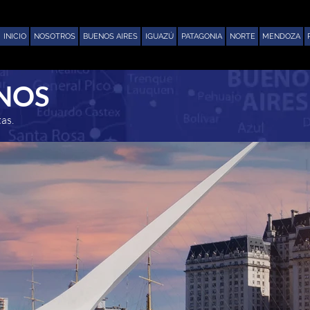
INICIO
NOSOTROS
BUENOS AIRES
IGUAZÚ
PATAGONIA
NORTE
MENDOZA
NOS
as.