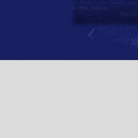
Fuimos 4 adultos, Ushuaia, Calafat
tours.