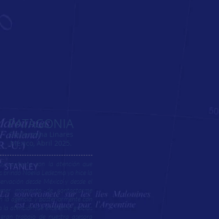
PATAGONIA
Guillermina Linares
México, Abril 2025.
y contenta con la atención que
s brindó Noelia Ledezma yo hice la
servación desde México y desde el
imer momento de contactarme
n la agencia y posteriormente con
la la atención fue excelente, gracias
 gran trabajo de nuestra asesora