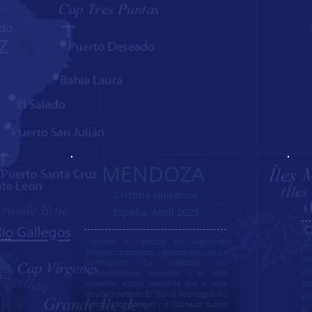
MENDOZA
Cristina Guisande
España, Abril 2025
Mu
Viajamos a Mendoza con Argentina-
no
Travellers asesorados y guiados por Luis. La
y la
re
planificación fue impecable, las
plen
pr
recomendaciones acertadas y, en todo
 muy
co
momento, estuvo pendiente que el viaje
 lo
resultara perfecto. El Tour al Aconcagua, las
el
visitas a las bodegas y a Cacheuta fueron
al