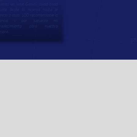
vimos un viaje Genial, cuido cada
talle desde la reserva hasta el
greso a casa, 100 recomendable la
gencia y por supuesto mi
gradecimiento para nuestra
esora.