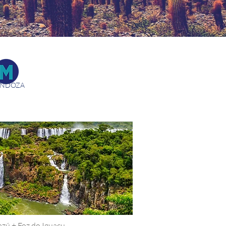
NDOZA
azú + Foz do Iguaçu