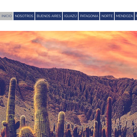
INICIO
NOSOTROS
BUENOS AIRES
IGUAZÚ
PATAGONIA
NORTE
MENDOZA