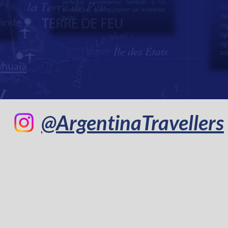
perfectas. Agradecemos, también, a los
e y
tu
conductores que resultaron ser excelentes
de
guías.
re
a
a
as
@ArgentinaTravellers