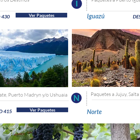
Iguazú
Ver Paquetes
 430
DE
Paquetes a Jujuy, Salt
fate, Puerto Madryn y/o Ushuaia
Ver Paquetes
Norte
D 415