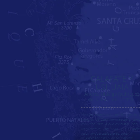
CALAFATE Y
USHUAIA
Andrea Hidalgo Rodríguez
Costa Rica,
Abril 2025.
Nuestra experiencia con la agencia 
atención de Dani fue impecable, cum
con cada detalle que contratas, son
responsables con todo y sin duda
recomiendo a cualquier persona.
Mi experiencia no pudo ser mejor🩵