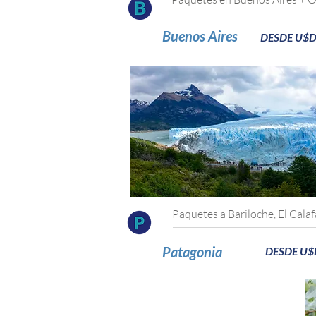
Buenos Aires
DESDE U$D
Paquetes a Bariloche, El Cala
Patagonia
DESDE U$