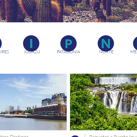
IRES
IGUAZÚ
PATAGONIA
NORTE
ME
Paquetes de Viaje en Argentina. Agencia de Viaje Argentina Travellers
tros Destinos
Paquetes a Puerto Igu